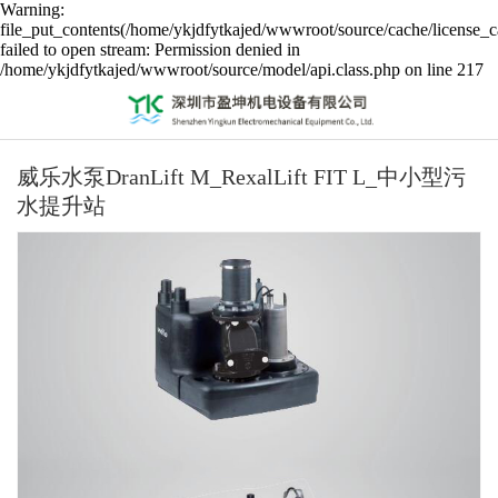
Warning:
file_put_contents(/home/ykjdfytkajed/wwwroot/source/cache/license_c
failed to open stream: Permission denied in
/home/ykjdfytkajed/wwwroot/source/model/api.class.php on line 217
威乐水泵DranLift M_RexalLift FIT L_中小型污
水提升站