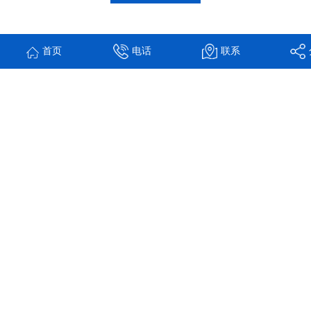
首页
电话
联系
商品详情
性能特点
技术参数
Wilo_DranLift M_RexalLift FIT L_中小型污水提升站特
色/产品优势
系统重量轻，便于安装
集成式止回阀
可自由选择入水口，灵活性更高
集成式电机过热保护和独立电源报警用于集中
错误信号(SSM) 和溢流，使运行更加可靠