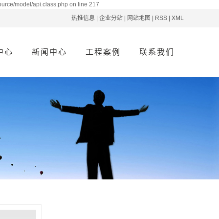
ource/model/api.class.php on line 217
热推信息
|
企业分站
|
网站地图
|
RSS
|
XML
中心
新闻中心
工程案例
联系我们
系列
公司新闻
案例分类
联系我们
系列
行业资讯
系列
疑难解答
系列
交付