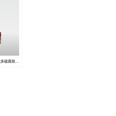
威乐水泵Helix First V 立式多级高效高压离心泵