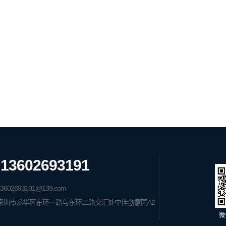
13602693191
602693191@139.com
深圳市龙华区东环一路与东环二路交汇处中佳创意园A2
微