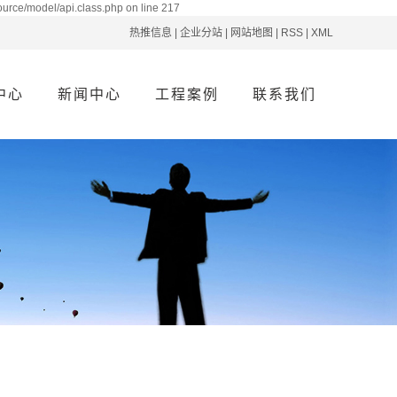
ource/model/api.class.php on line 217
热推信息
|
企业分站
|
网站地图
|
RSS
|
XML
中心
新闻中心
工程案例
联系我们
系列
公司新闻
案例分类
联系我们
系列
行业资讯
系列
疑难解答
系列
交付