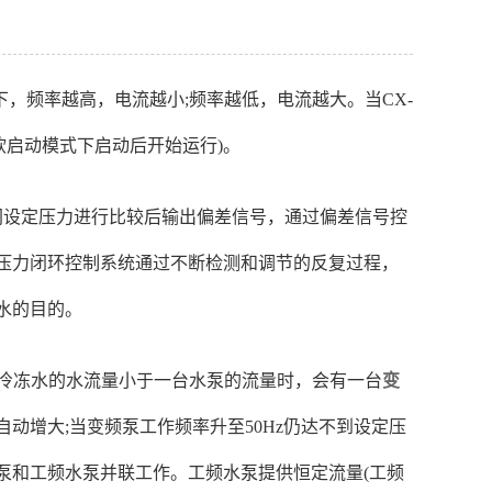
下，频率越高，电流越小;频率越低，电流越大。当CX-
软启动模式下启动后开始运行)。
网设定压力进行比较后输出偏差信号，通过偏差信号控
压力闭环控制系统通过不断检测和调节的反复过程，
水的目的。
当冷冻水的水流量小于一台水泵的流量时，会有一台
变
动增大;当变频泵工作频率升至50Hz仍达不到设定压
泵和工频水泵并联工作。工频水泵提供恒定流量(工频