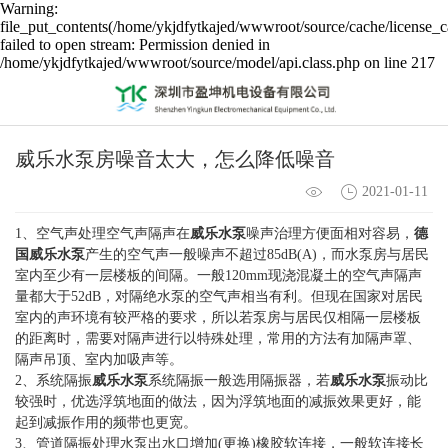
Warning:
file_put_contents(/home/ykjdfytkajed/wwwroot/source/cache/license_c
failed to open stream: Permission denied in
/home/ykjdfytkajed/wwwroot/source/model/api.class.php on line 217
威乐水泵房噪音太大，怎么降低噪音
2021-01-11
1、空气声处理空气声隔声在
威乐水泵
噪声治理方便面相对容易，
德
国威乐水泵
产生的空气声一般噪声不超过85dB(A)，而水泵房与居民
室内至少有一层楼板的间隔。一般120mm现浇混凝土的空气声隔声
量都大于52dB，对隔绝水泵的空气声相当有利。但现在国家对居民
室内的声环境有较严格的要求，所以若泵房与居民仅相隔一层楼板
的距离时，需要对隔声进行以特殊处理，常用的方法有加隔声罩、
隔声吊顶、室内加吸声等。
2、系统隔振
威乐
水泵
系统隔振一般选用隔振器，若
威乐水泵
振动比
较强时，优选浮筑地面的做法，因为浮筑地面的减振效果更好，能
起到减振作用的频带也更宽。
3、管道隔振处理水泵出水口增加(更换)橡胶软连接，一般软连接长